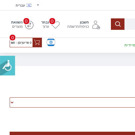
עברית
0
0
חשבון
נבחר
השוואת
כניסה/הרשמה
ערוך
מוצרים
0
0 פריט(ים) - ₪0
יידית