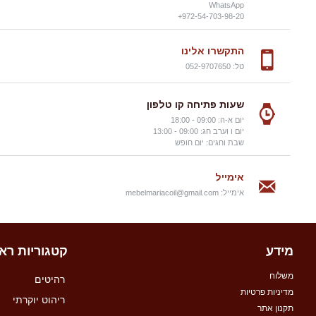
WhatsApp
972-54-703-98-20+
התקשרו אלינו
טל: 052-9707650
שעות פתיחה קו טלפון
יום א-ה: 09:00 - 18:00
יום ו וערב חג: 09:00 - 13:00
שבת וחגים: יום חופש
אימייל
אימייל:
mebelmariacoil@gmail.com
מידע
קטגוריות רא
משלוח
רהיטים
מדיניות פרטיות
ריהוט יוקרתי
תקנון אתר