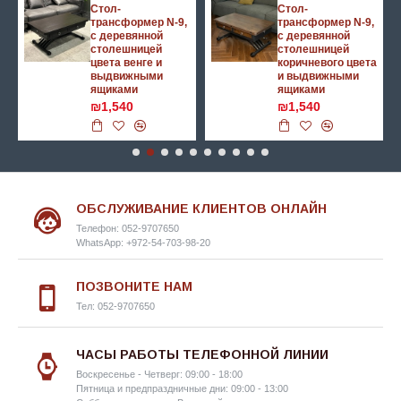
Стол-
Стол-
трансформер N-9,
трансформер N-9,
с деревянной
с деревянной
столешницей
столешницей
цвета венге и
коричневого цвета
выдвижными
и выдвижными
ящиками
ящиками
₪1,540
₪1,540
ОБСЛУЖИВАНИЕ КЛИЕНТОВ ОНЛАЙН
Телефон: 052-9707650
WhatsApp: +972-54-703-98-20
ПОЗВОНИТЕ НАМ
Тел: 052-9707650
ЧАСЫ РАБОТЫ ТЕЛЕФОННОЙ ЛИНИИ
Воскресенье - Четверг: 09:00 - 18:00
Пятница и предпраздничные дни: 09:00 - 13:00