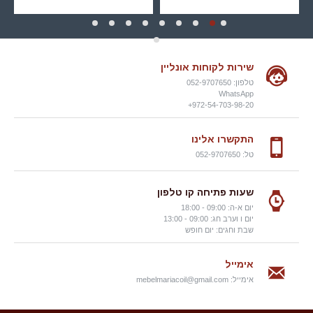
שירות לקוחות אונליין
טלפון: 052-9707650
WhatsApp
972-54-703-98-20+
התקשרו אלינו
טל: 052-9707650
שעות פתיחה קו טלפון
יום א-ה: 09:00 - 18:00
יום ו וערב חג: 09:00 - 13:00
שבת וחגים: יום חופש
אימייל
אימייל:
mebelmariacoil@gmail.com