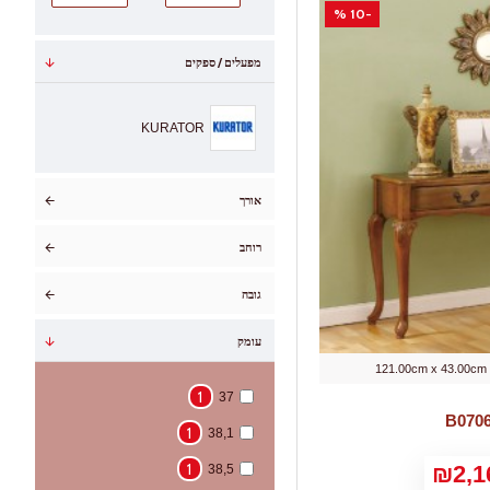
-10 %
מפעלים / ספקים
KURATOR
אורך
רוחב
גובה
עומק
121.00cm x 43.00cm
1
37
1
38,1
1
₪2,1
38,5