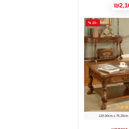
₪2,1
1
56
4
60
-25 %
1
64.8
1
66
1
68.6
1
69
2
71
1
75
1
76,2
1
86
120.00cm x 76.20cm