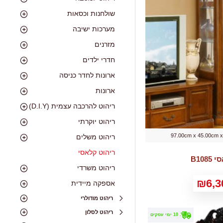
שולחנות וכסאות
מערכות ישיבה
מזרנים
חדרי ילדים
ארונות לחדר כניסה
ארונות
ריהוט להרכבה עצמית (D.I.Y)
ריהוט יוקרתי
97.00cm x 45.00cm 
ריהוט משלים
ריהוט קלאסי
B108
ריהוט משרדי
₪6,3
אספקה מיידית
ריהוט מודולרי
ריהוט לסלון
. 10 ימי עסקים