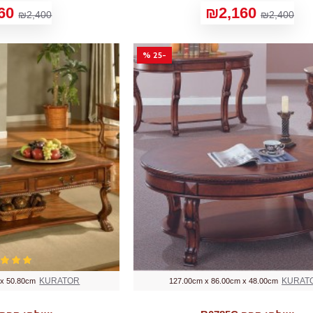
60
₪2,160
₪2,400
₪2,400
-25 %
KURATOR
KURAT
 x 50.80cm
127.00cm x 86.00cm x 48.00cm