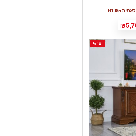
ית B1085
₪5,7
-10 %