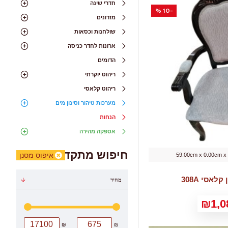
חדרי שינה
-10 %
מזרונים
שולחנות וכסאות
ארונות לחדר כניסה
הדומים
ריהוט יוקרתי
ריהוט קלאסי
מערכות טיהור וסינון מים
הנחות
אספקה מהירה
חיפוש מתקדם
איפוס מסנן
59.00cm x 0.00cm x
לאסי 308A
מחיר
₪1,0
₪
₪