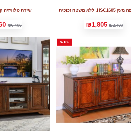
, ללא משטח זכוכית
שידת טלוויזיה קלאס
60
₪1,805
₪6,400
₪2,400
-10 %