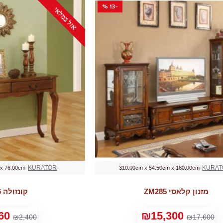
-13 %
אזל במלאי
KURATOR
KURAT
 x 76.00cm
310.00cm x 54.50cm x 180.00cm
מזנון קלאסי ZM285
קונזולה B0706
60
₪15,300
₪2,400
₪17,600