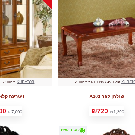
KURATOR
KURAT
x 178.00cm
120.00cm x 60.00cm x 45.00cm
שולחן קפה A303
ויטרינה קלאסי 5
00
₪720
₪7,000
₪1,200
. 10 ימי עסקים