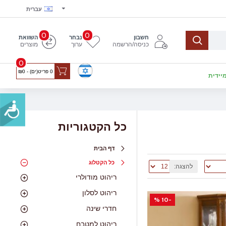
עברית
0
0
חשבון
נבחר
השוואת
כניסה/הרשמה
ערוך
מוצרים
0
0 פריט(ים) - ₪0
יידית
כל הקטגוריות
דף הבית
כל הקטלוג
להצגה:
ריהוט מודולרי
ריהוט לסלון
-10 %
חדרי שינה
ריהוט למטבח