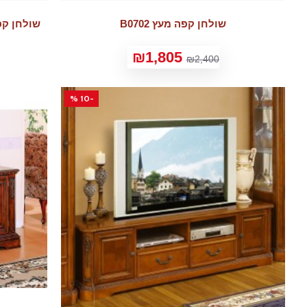
שולחן קפה מעץ B0702
שולחן קפה מעץ HSC1605
₪1,805
₪2,400
-10 %