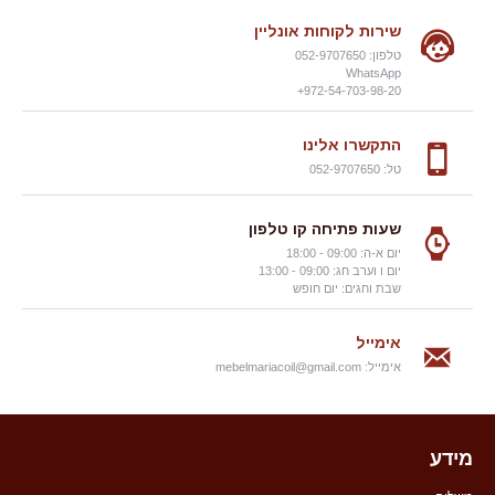
שירות לקוחות אונליין
טלפון: 052-9707650
WhatsApp
972-54-703-98-20+
התקשרו אלינו
טל: 052-9707650
שעות פתיחה קו טלפון
יום א-ה: 09:00 - 18:00
יום ו וערב חג: 09:00 - 13:00
שבת וחגים: יום חופש
אימייל
אימייל:
mebelmariacoil@gmail.com
מידע