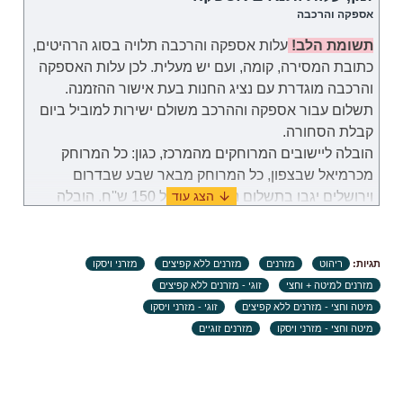
אספקה והרכבה
תשומת הלב!
עלות אספקה והרכבה תלויה בסוג הרהיטים,
כתובת המסירה, קומה, ועם יש מעלית. לכן
עלות
האספקה
והרכבה
מוגדרת
עם נציג החנות בעת אישור ההזמנה.
תשלום עבור
אספקה וההרכב
משולם
ישירות למוביל ביום
קבלת הסחורה.
הובלה ליישובים המרוחקים מהמרכז, כגון: כל המרוחק
מכרמיאל שבצפון, כל המרוחק מבאר שבע שבדרום
וירושלים יגבו בתשלום נוסף בסך של 150 ש''ח. הובלה
לאילת תערך באופן פרטי מול נציג שירות לקוחות.
במקרה שבו תידרשנה שימוש במנוף לצורך להובלת
תגיות:
ריהוט
מזרנים
מזרנים ללא קפיצים
מזרני ויסקו
מוצרים, באחריות הלקוח למצוא ולזמן שירותי מנוף
מזרנים למיטה + וחצי
זוגי - מזרנים ללא קפיצים
והתשלום עבור שירות זה יהיה מוטל על הלקוח.
מיטה וחצי - מזרנים ללא קפיצים
זוגי - מזרני ויסקו
מיטה וחצי - מזרני ויסקו
מזרנים זוגיים
זמני אספקה:
.זמני האספקה ​​של כל מוצר מצוינים בנפרד. ימי עבודה
הנספרים (ימים א'-ה' בשבוע, לא כולל ימי שבתון, ערבי חג