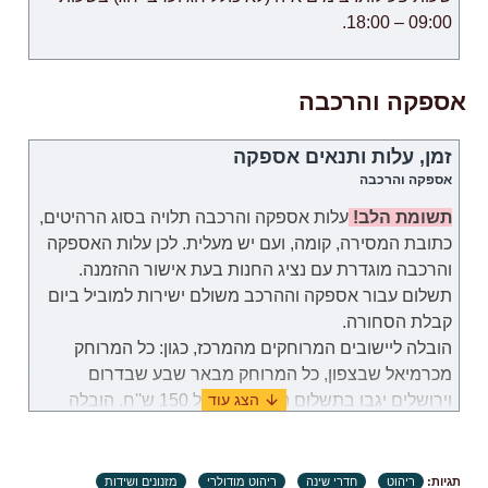
09:00 – 18:00.
אספקה והרכבה
זמן, עלות ותנאים אספקה
אספקה והרכבה
תשומת הלב!
עלות אספקה והרכבה תלויה בסוג הרהיטים,
כתובת המסירה, קומה, ועם יש מעלית. לכן
עלות
האספקה
והרכבה
מוגדרת
עם נציג החנות בעת אישור ההזמנה.
תשלום עבור
אספקה וההרכב
משולם
ישירות למוביל ביום
קבלת הסחורה.
הובלה ליישובים המרוחקים מהמרכז, כגון: כל המרוחק
מכרמיאל שבצפון, כל המרוחק מבאר שבע שבדרום
וירושלים יגבו בתשלום נוסף בסך של 150 ש''ח. הובלה
לאילת תערך באופן פרטי מול נציג שירות לקוחות.
במקרה שבו תידרשנה שימוש במנוף לצורך להובלת
תגיות:
ריהוט
חדרי שינה
ריהוט מודולרי
מזנונים ושידות