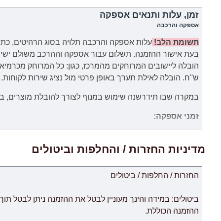
זמן, עלות ותנאים אספקה
אספקה והרכבה
תשומת הלב!
עלות אספקה והרכבה תלויה בסוג הרהיטים, כתו
בעת אישור ההזמנה.
תשלום עבור
אספקה וההרכב
משולם
ישי
ש''ח. הובלה לאילת תערך באופן פרטי מול נציג שירות לקוחות.
במקרה שבו תידרשנה שימוש במנוף לצורך להובלת מוצרים, באחר
זמני אספקה:
.זמני האספקה ​​של כל מוצר מצוינים בנפרד. ימי עבודה הנספרים 
אישור לעסקה מחברת כרטיסי האשראי של הלקוח.
מדיניות החזרות / והחלפות וביטולים
החזרות / החלפות / ביטולים
לאיחור.
צוות האתר עושה כל המאמצים על מנת לצמצם זמני האספקה ל
החנות אינה אחראית לכל עיכוב.
ההזמנה הכוללת.