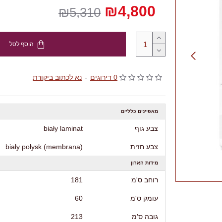
₪4,800
₪5,310
הוסף לסל
0 דירוגים
-
נא לכתוב ביקורת
מאפיינים כלליים
צבע גוף
biały laminat
צבע חזית
biały połysk (membrana)
מידות הארון
רוחב ס'מ
181
עומק ס'מ
60
גובה ס'מ
213