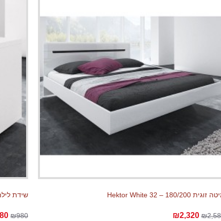
זוגית Hektor White 32 – 180/200
שידת לילה tor White
80
₪2,320
₪980
₪2,58