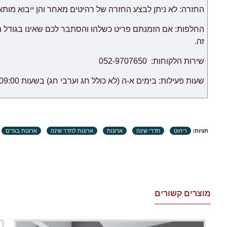
ריהוט מקטגוריית "
רהיטים מודולריים
החזרה: לא ניתן לבצע החזרה של רהיטים מאחר והן ייבוא מות
לאחר אספקת הסחורה הראשונה לבית הלקוח.
החלפות: אם הזמנתם פריט כשלהו והסתבר לכם שאינו בגודל 
זה.
שירות הלקוחות: 052-9707650
שעות פעילות: בימים א-ה (לא כולל חג וערבי חג) בשעות 09:00 – 18:00.
תגיות:
ריהוט
חדרי שינה
ארונות
ארונות לחדר שינה
ארונות בגדים
מוצרים קשורים