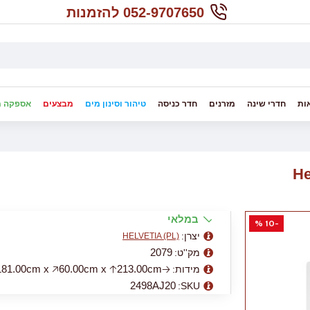
052-9707650 להזמנות
ות
חדרי שינה
מזרנים
חדר כניסה
טיהור וסינון מים
מבצעים
אספקה מ
במלאי
-10 %
יצרן:
HELVETIA (PL)
2079
מק''ט:
🡢181.00cm x 🡥60.00cm x 🡡213.00cm
מידות:
2498AJ20
SKU: