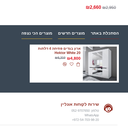
₪2,660
₪2,950
הסתכלת באתר
מוצרים חדשים
מוצרים הכי נצפה
ארון בגדים פתיחה 4 דלתות
Hektor White 20
₪5,310
₪4,800
שירות לקוחות אונליין
טלפון: 052-9707650
WhatsApp
972-54-703-98-20+