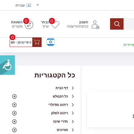
עברית
0
0
חשבון
נבחר
השוואת
כניסה/הרשמה
ערוך
מוצרים
0
0 פריט(ים) - ₪0
יידית
כל הקטגוריות
דף הבית
כל הקטלוג
ריהוט מודולרי
ריהוט לסלון
חדרי שינה
מזרונים