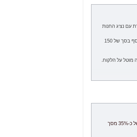
ת
עם נציג החנות
הובלה ליישובים המרוחקים מהמרכז, כגון: כל המרוחק מכרמיאל שבצפון, כל המרוחק מבאר שבע שבדרום וירושלים יגבו בתשלום נוסף בסך של 150
 מוטל על הלקוח.
מיצוי המוצר, קבלת
ת הזמנת מחו"ל, במידה וייחול עיכוב שאינו תלוי בספק, מועד האספקה יתארך בעוד 30 ימי עבודה ולא יחשב
ביטולים: במידה והינך מעוניין לבטל את ההזמנה ניתן לבטל תוך 24 שעות ללא דמי ביטול, לאחר מכן ביטול עסקה יחוייב בדמי ביטול של כ-35% מסך