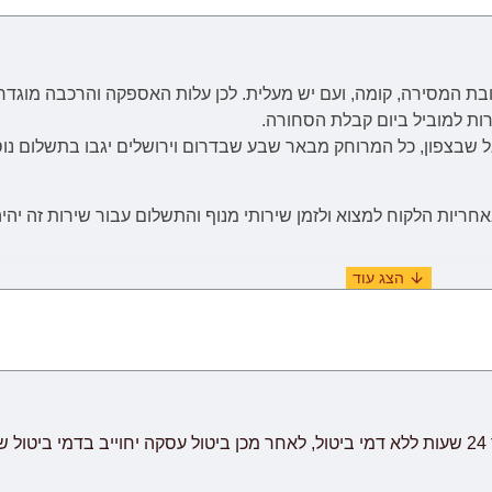
בת המסירה, קומה, ועם יש מעלית. לכן
עלות
האספקה והרכבה
מוגדר
רות למוביל ביום קבלת הסחורה.
יות הלקוח למצוא ולזמן שירותי מנוף והתשלום עבור שירות זה יהיה
(ימים א'-ה' בשבוע, לא כולל ימי שבתון, ערבי חג וחגים) מיום וידוא ו
יתכנו עיכובים הקשורים לשילוח הימי בע
שביעות רצון לקוח.