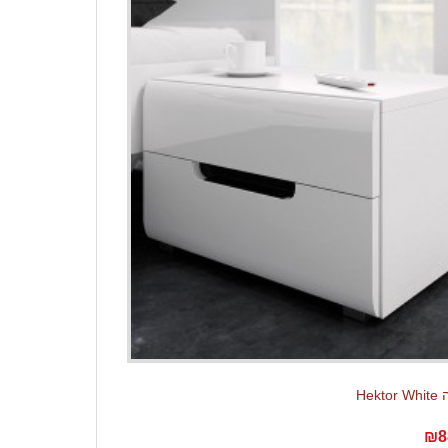
Hek
₪8