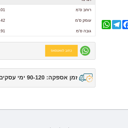
רוחב ס'מ
101
עומק ס'מ
42
WhatsApp
Telegram
Facebo
גובה ס'מ
191
כתוב לוואטסאפ
זמן אספקה: 90-120 ימי עסקים