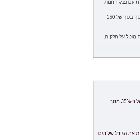
ת
עם נציג החנות
הובלה ליישובים המרוחקים מהמרכז, כגון: כל המרוחק מכרמיאל שבצפון, כל המרוחק מבאר שבע שבדרום וירושלים יגבו בתשלום נוסף בסך של 150
 מוטל על הלקוח.
מיצוי המוצר, קבלת
ת הזמנת מחו"ל, במידה וייחול עיכוב שאינו תלוי בספק, מועד האספקה יתארך בעוד 30 ימי עבודה ולא יחשב
ביטולים: במידה והינך מעוניין לבטל את ההזמנה ניתן לבטל תוך 24 שעות ללא דמי ביטול, לאחר מכן ביטול עסקה יחוייב בדמי ביטול של כ-35% מסך
" הינו מודולרי אשר שומר לעצמו את הזכות לספק לבצע משלוח עם הגעת המודולים מהמפעל, תוך 60 ימי עבודה נוספים
ת את הגודל של דגם