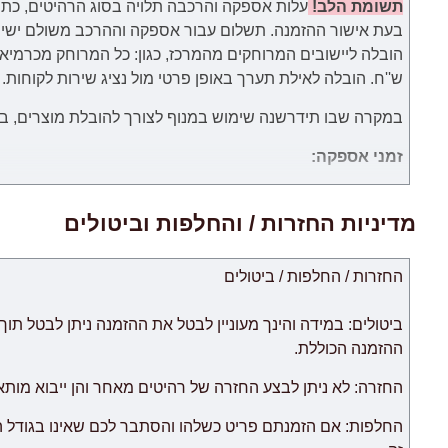
תשומת הלב!
עלות אספקה והרכבה תלויה בסוג הרהיטים, כתו
בעת אישור ההזמנה.
תשלום עבור
אספקה וההרכב
משולם
ישי
ש''ח. הובלה לאילת תערך באופן פרטי מול נציג שירות לקוחות.
במקרה שבו תידרשנה שימוש במנוף לצורך להובלת מוצרים, באחר
זמני אספקה:
.זמני האספקה ​​של כל מוצר מצוינים בנפרד. ימי עבודה הנספרים 
אישור לעסקה מחברת כרטיסי האשראי של הלקוח.
מדיניות החזרות / והחלפות וביטולים
החזרות / החלפות / ביטולים
לאיחור.
צוות האתר עושה כל המאמצים על מנת לצמצם זמני האספקה ל
החנות אינה אחראית לכל עיכוב.
ההזמנה הכוללת.
ריהוט מקטגוריית "
רהיטים מודולריים
החזרה: לא ניתן לבצע החזרה של רהיטים מאחר והן ייבוא מות
לאחר אספקת הסחורה הראשונה לבית הלקוח.
החלפות: אם הזמנתם פריט כשלהו והסתבר לכם שאינו בגודל 