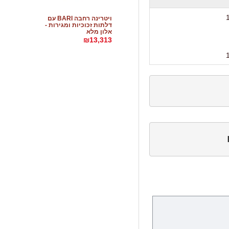
ויטרינה רחבה BARI עם
דלתות זכוכיות ומגירות -
אלון מלא
₪13,313