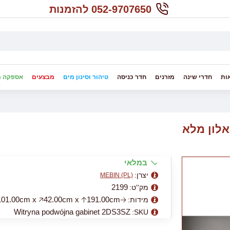
052-9707650 להזמנות
ות
חדרי שינה
מזרנים
חדר כניסה
טיהור וסינון מים
מבצעים
אספקה מ
במלאי
יצרן:
MEBIN (PL)
2199
מק''ט:
🡢101.00cm x 🡥42.00cm x 🡡191.00cm
מידות:
Witryna podwójna gabinet 2DS3SZ
SKU: