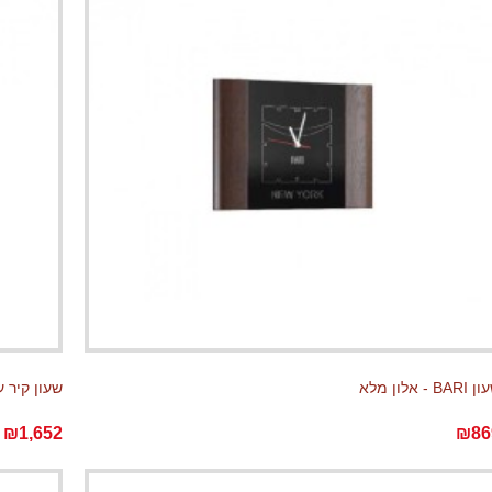
BAR - אלון מלא
שעון קיר עם תח
₪1,652
₪86