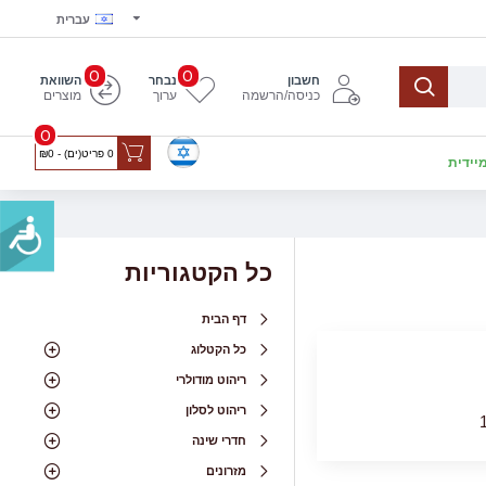
עברית
0
0
חשבון
נבחר
השוואת
כניסה/הרשמה
ערוך
מוצרים
0
0 פריט(ים) - ₪0
יידית
כל הקטגוריות
דף הבית
כל הקטלוג
ריהוט מודולרי
ריהוט לסלון
חדרי שינה
מזרונים