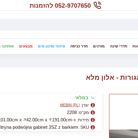
052-9707650 להזמנות
ות
חדרי שינה
מזרנים
חדר כניסה
טיהור וסינון מים
מבצעים
אספקה מ
במלאי
יצרן:
MEBIN (PL)
2208
מק''ט:
🡢101.00cm x 🡥42.00cm x 🡡191.00cm
מידות:
itryna podwójna gabinet 3SZ z barkiem
SKU: