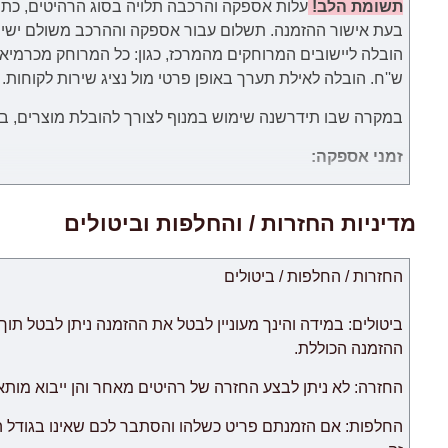
תשומת הלב!
עלות אספקה והרכבה תלויה בסוג הרהיטים, כתו
בעת אישור ההזמנה.
תשלום עבור
אספקה וההרכב
משולם
ישי
ש''ח. הובלה לאילת תערך באופן פרטי מול נציג שירות לקוחות.
במקרה שבו תידרשנה שימוש במנוף לצורך להובלת מוצרים, באחר
זמני אספקה:
.זמני האספקה ​​של כל מוצר מצוינים בנפרד. ימי עבודה הנספרים 
אישור לעסקה מחברת כרטיסי האשראי של הלקוח.
מדיניות החזרות / והחלפות וביטולים
החזרות / החלפות / ביטולים
לאיחור.
צוות האתר עושה כל המאמצים על מנת לצמצם זמני האספקה ל
החנות אינה אחראית לכל עיכוב.
ההזמנה הכוללת.
ריהוט מקטגוריית "
רהיטים מודולריים
החזרה: לא ניתן לבצע החזרה של רהיטים מאחר והן ייבוא מות
לאחר אספקת הסחורה הראשונה לבית הלקוח.
החלפות: אם הזמנתם פריט כשלהו והסתבר לכם שאינו בגודל 