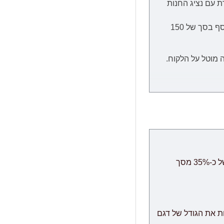
ת
עם נציג החנות
הובלה ליישובים המרוחקים מהמרכז, כגון: כל המרוחק מכרמיאל שבצפון, כל המרוחק מבאר שבע שבדרום וירושלים יגבו בתשלום נוסף בסך של 150
 מוטל על הלקוח.
מיצוי המוצר, קבלת
ת הזמנת מחו"ל, במידה וייחול עיכוב שאינו תלוי בספק, מועד האספקה יתארך בעוד 30 ימי עבודה ולא יחשב
ביטולים: במידה והינך מעוניין לבטל את ההזמנה ניתן לבטל תוך 24 שעות ללא דמי ביטול, לאחר מכן ביטול עסקה יחוייב בדמי ביטול של כ-35% מסך
" הינו מודולרי אשר שומר לעצמו את הזכות לספק לבצע משלוח עם הגעת המודולים מהמפעל, תוך 60 ימי עבודה נוספים
ת את הגודל של דגם