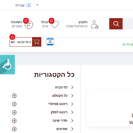
עברית
0
0
חשבון
נבחר
השוואת
כניסה/הרשמה
ערוך
מוצרים
0
0 פריט(ים) - ₪0
יידית
כל הקטגוריות
דף הבית
כל הקטלוג
ריהוט מודולרי
ריהוט לסלון
חדרי שינה
W
מזרונים