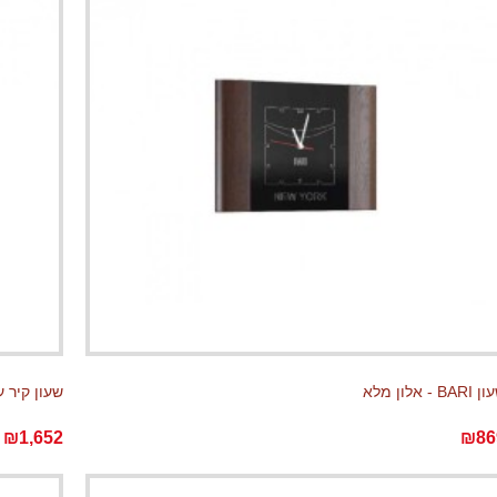
BAR - אלון מלא
שעון קיר עם תח
₪1,652
₪86