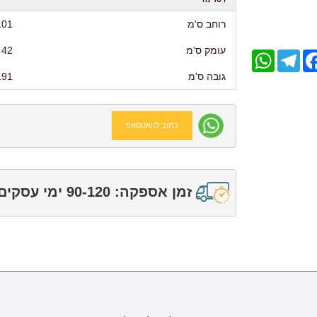
רוחב ס'מ
101
עומק ס'מ
42
WhatsApp
Telegram
Facebo
גובה ס'מ
191
כתוב לוואטסאפ
זמן אספקה: 90-120 ימי עסקים