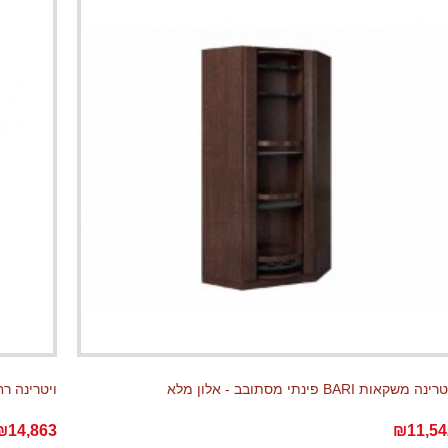
ינה משקאות BARI פינתי מסתובב - אלון מלא
ויטרינה רחבה BARI (S) עם 2 דלתות ומג
₪14,863
₪11,54