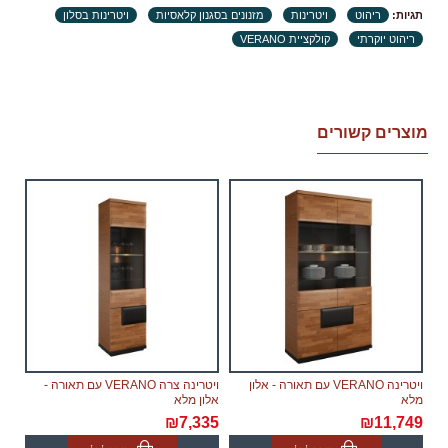
במקרה שבו תידרשנה שימוש במנוף לצורך להובלת
תגיות:
ריהוט
ויטרינות
מזנונים בסגנון קלאסיות
ויטרינות בסלון
מוצרים, באחריות הלקוח למצוא ולזמן שירותי מנוף
ריהוט יוקרתי
קולקציית VERANO
והתשלום עבור שירות זה יהיה מוטל על הלקוח.
זמני אספקה:
.זמני האספקה ​​של כל מוצר מצוינים בנפרד. ימי עבודה
מוצרים קשורים
הנספרים (ימים א'-ה' בשבוע, לא כולל ימי שבתון, ערבי חג
וחגים) מיום וידוא ומיצוי המוצר, קבלת אישור לעסקה
מחברת כרטיסי האשראי של הלקוח.
יתכנו עיכובים הקשורים לשילוח הימי בעת הזמנת מחו"ל,
במידה וייחול עיכוב שאינו תלוי בספק, מועד האספקה
יתארך בעוד 30 ימי עבודה ולא יחשב לאיחור.
צוות האתר עושה כל המאמצים על מנת לצמצם זמני
האספקה לשביעות רצון לקוח.
החנות אינה אחראית לכל עיכוב.
ויטרינה VERANO עם תאורה - אלון
ויטרינה צרה VERANO עם תאורה -
מלא
אלון מלא
ריהוט מקטגוריית "
" הינו מודולרי אשר שומר
רהיטים מודולריים
₪7,335
₪11,749
לעצמו את הזכות לספק לבצע משלוח עם הגעת המודולים