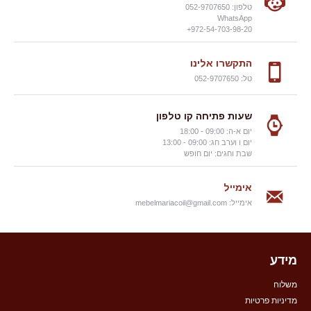
טלפון: 052-9707650
WhatsApp
972-54-703-98-20+
התקשרו אלינו
טל: 052-9707650
שעות פתיחה קו טלפון
יום א-ה: 09:00 - 18:00
יום ו וערב חג: 09:00 - 13:00
שבת וחגים: יום חופש
אימייל
אימייל:
mebelmariacoil@gmail.com
מידע
משלוח
מדיניות פרטיות