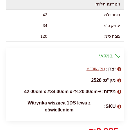
ויטרינה תלויה
רוחב ס'מ
42
עומק ס'מ
34
גובה ס'מ
120
במלאי
יצרן:
MEBIN (PL)
מק''ט:
2528
מידות:
🡢42.00cm x 🡥34.00cm x 🡡120.00cm
Witrynka wisząca 1DS lewa z
SKU:
oświetleniem