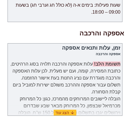
שעות פעילות: בימים א-ה (לא כולל חג וערבי חג) בשעות
09:00 – 18:00.
אספקה והרכבה
זמן, עלות ותנאים אספקה
אספקה והרכבה
תשומת הלב!
עלות אספקה והרכבה תלויה בסוג הרהיטים,
כתובת המסירה, קומה, ועם יש מעלית. לכן
עלות
האספקה
והרכבה
מוגדרת
עם נציג החנות בעת אישור ההזמנה.
תשלום עבור
אספקה וההרכב
משולם
ישירות למוביל ביום
קבלת הסחורה.
הובלה ליישובים המרוחקים מהמרכז, כגון: כל המרוחק
מכרמיאל שבצפון, כל המרוחק מבאר שבע שבדרום
וירושלים יגבו בתשלום נוסף בסך של 150 ש''ח. הובלה
לאילת תערך באופן פרטי מול נציג שירות לקוחות.