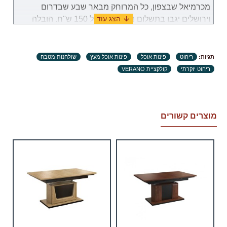
מכרמיאל שבצפון, כל המרוחק מבאר שבע שבדרום
וירושלים יגבו בתשלום נוסף בסך של 150 ש''ח. הובלה
לאילת תערך באופן פרטי מול נציג שירות לקוחות.
במקרה שבו תידרשנה שימוש במנוף לצורך להובלת
תגיות:
ריהוט
פינות אוכל
פינות אוכל מעץ
שולחנות מטבח
מוצרים, באחריות הלקוח למצוא ולזמן שירותי מנוף
ריהוט יוקרתי
קולקציית VERANO
והתשלום עבור שירות זה יהיה מוטל על הלקוח.
זמני אספקה:
.זמני האספקה ​​של כל מוצר מצוינים בנפרד. ימי עבודה
מוצרים קשורים
הנספרים (ימים א'-ה' בשבוע, לא כולל ימי שבתון, ערבי חג
וחגים) מיום וידוא ומיצוי המוצר, קבלת אישור לעסקה
מחברת כרטיסי האשראי של הלקוח.
יתכנו עיכובים הקשורים לשילוח הימי בעת הזמנת מחו"ל,
במידה וייחול עיכוב שאינו תלוי בספק, מועד האספקה
יתארך בעוד 30 ימי עבודה ולא יחשב לאיחור.
צוות האתר עושה כל המאמצים על מנת לצמצם זמני