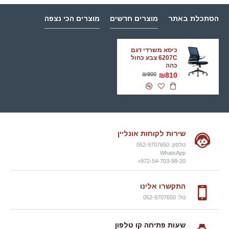
הסתכלת באתר
מוצרים חדשים
מוצרים הכי נצפה
כיסא משרדי דגם
6207C צבע כחול
כהה
₪900
₪810
שירות לקוחות אונליין
טלפון: 052-9707650
WhatsApp
972-54-703-98-20+
התקשרו אלינו
טל: 052-9707650
שעות פתיחה קו טלפון