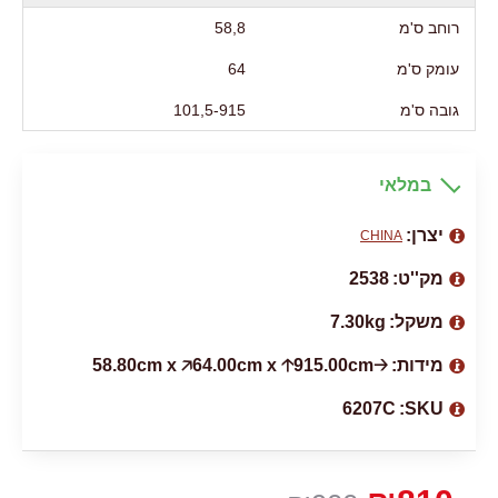
רוחב ס'מ
58,8
עומק ס'מ
64
גובה ס'מ
101,5-915
במלאי
יצרן:
CHINA
מק''ט:
2538
משקל:
7.30kg
מידות:
🡢58.80cm x 🡥64.00cm x 🡡915.00cm
6207C
SKU: