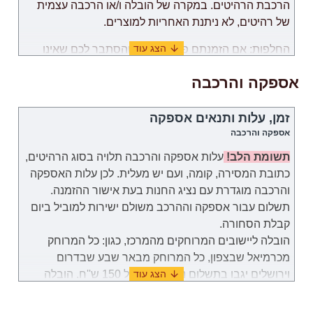
הרכבת הרהיטים. במקרה של הובלה ו/או הרכבה עצמית
של רהיטים, לא ניתנת האחריות למוצרים.
החלפות: אם הזמנתם פריט כשלהו והסתבר לכם שאינו
בגודל המתאים, ניתן לתאם החלפה לפי הצורך, בתנאי
אספקה והרכבה
שהיצרן מאפשר לשנות את הגודל של דגם זה.
שירות הלקוחות: 052-9707650
זמן, עלות ותנאים אספקה
אספקה והרכבה
שעות פעילות: בימים א-ה (לא כולל חג וערבי חג) בשעות
09:00 – 18:00.
תשומת הלב!
עלות אספקה והרכבה תלויה בסוג הרהיטים,
כתובת המסירה, קומה, ועם יש מעלית. לכן
עלות
האספקה
והרכבה
מוגדרת
עם נציג החנות בעת אישור ההזמנה.
תשלום עבור
אספקה וההרכב
משולם
ישירות למוביל ביום
קבלת הסחורה.
הובלה ליישובים המרוחקים מהמרכז, כגון: כל המרוחק
מכרמיאל שבצפון, כל המרוחק מבאר שבע שבדרום
וירושלים יגבו בתשלום נוסף בסך של 150 ש''ח. הובלה
לאילת תערך באופן פרטי מול נציג שירות לקוחות.