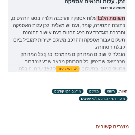
המקורית. עלות אספקה של דגם אחר המזרון תהיה שווה
זמן, עלות ותנאים אספקה
לעלות אספקה הקודמת, שהלקוח שילם במהלך אספקה
אספקה והרכבה
הראשונה.
תשומת הלב!
עלות אספקה והרכבה תלויה בסוג הרהיטים,
כתובת המסירה, קומה, ועם יש מעלית. לכן
עלות
האספקה
שירות הלקוחות: 052-9707650
והרכבה
מוגדרת
עם נציג החנות בעת אישור ההזמנה.
שעות פעילות: בימים א-ה (לא כולל חג וערבי חג) בשעות
תשלום עבור
אספקה וההרכב
משולם
ישירות למוביל ביום
09:00 – 18:00.
קבלת הסחורה.
הובלה ליישובים המרוחקים מהמרכז, כגון: כל המרוחק
מכרמיאל שבצפון, כל המרוחק מבאר שבע שבדרום
וירושלים יגבו בתשלום נוסף בסך של 150 ש''ח. הובלה
לאילת תערך באופן פרטי מול נציג שירות לקוחות.
במקרה שבו תידרשנה שימוש במנוף לצורך להובלת
תגיות:
ריהוט
מזרנים
מזרנים ללא קפיצים
מוצרים, באחריות הלקוח למצוא ולזמן שירותי מנוף
מיטה וחצי - מזרנים ללא קפיצים
והתשלום עבור שירות זה יהיה מוטל על הלקוח.
זמני אספקה:
.זמני האספקה ​​של כל מוצר מצוינים בנפרד. ימי עבודה
מוצרים קשורים
הנספרים (ימים א'-ה' בשבוע, לא כולל ימי שבתון, ערבי חג