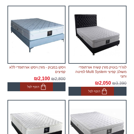
וחגים) מיום וידוא ומיצוי המוצר, קבלת אישור לעסקה
מחברת כרטיסי האשראי של הלקוח.
יתכנו עיכובים הקשורים לשילוח הימי בעת הזמנת מחו"ל,
במידה וייחול עיכוב שאינו תלוי בספק, מועד האספקה
יתארך בעוד 30 ימי עבודה ולא יחשב לאיחור.
צוות האתר עושה כל המאמצים על מנת לצמצם זמני
האספקה לשביעות רצון לקוח.
החנות אינה אחראית לכל עיכוב.
לגז’רי בוטיק מזרן קשיח אורתופדי
ויסקו במבוק - מזרן ויסקו אורתופדי ללא
משולב קפיצי Multi System למיטה
קפיצים
ריהוט מקטגוריית "
" הינו מודולרי אשר שומר
וחצי
רהיטים מודולריים
₪2,100
₪2,800
₪2,050
לעצמו את הזכות לספק לבצע משלוח עם הגעת המודולים
₪3,390
הוסף לסל
מהמפעל, תוך 60 ימי עבודה נוספים לאחר אספקת
הוסף לסל
הסחורה הראשונה לבית הלקוח.