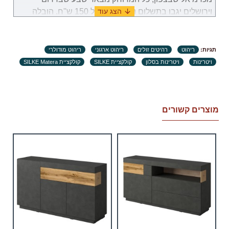
וירושלים יגבו בתשלום נוסף בסך של 150 ש''ח. הובלה
לאילת תערך באופן פרטי מול נציג שירות לקוחות.
במקרה שבו תידרשנה שימוש במנוף לצורך להובלת
תגיות:
ריהוט
רהיטים זולים
ריהוט ארגוני
ריהוט מודולרי
מוצרים, באחריות הלקוח למצוא ולזמן שירותי מנוף
ויטרינות
ויטרינות בסלון
קולקציית SILKE
קולקציית SILKE Matera
והתשלום עבור שירות זה יהיה מוטל על הלקוח.
זמני אספקה:
.זמני האספקה ​​של כל מוצר מצוינים בנפרד. ימי עבודה
מוצרים קשורים
הנספרים (ימים א'-ה' בשבוע, לא כולל ימי שבתון, ערבי חג
וחגים) מיום וידוא ומיצוי המוצר, קבלת אישור לעסקה
מחברת כרטיסי האשראי של הלקוח.
יתכנו עיכובים הקשורים לשילוח הימי בעת הזמנת מחו"ל,
במידה וייחול עיכוב שאינו תלוי בספק, מועד האספקה
יתארך בעוד 30 ימי עבודה ולא יחשב לאיחור.
צוות האתר עושה כל המאמצים על מנת לצמצם זמני
האספקה לשביעות רצון לקוח.