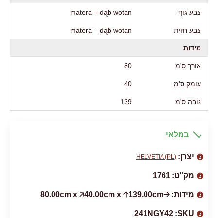
צבע גוף
matera – dąb wotan
צבע חזית
matera – dąb wotan
מידות
אורך ס'מ
80
עומק ס'מ
40
גובה ס'מ
139
במלאי
יצרן:
HELVETIA (PL)
מק''ט:
1761
מידות:
🡢80.00cm x 🡥40.00cm x 🡡139.00cm
241NGY42
SKU: