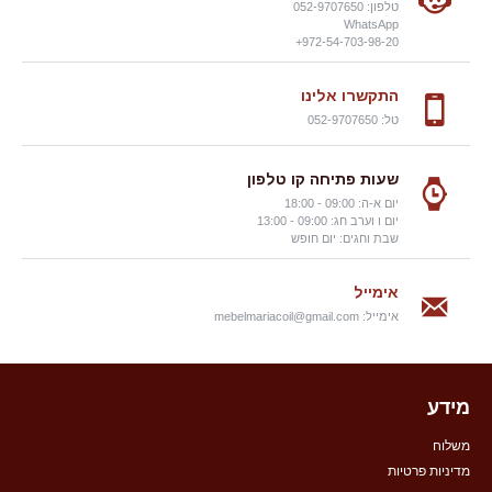
טלפון: 052-9707650
WhatsApp
972-54-703-98-20+
התקשרו אלינו
טל: 052-9707650
שעות פתיחה קו טלפון
יום א-ה: 09:00 - 18:00
יום ו וערב חג: 09:00 - 13:00
שבת וחגים: יום חופש
אימייל
אימייל:
mebelmariacoil@gmail.com
מידע
משלוח
מדיניות פרטיות