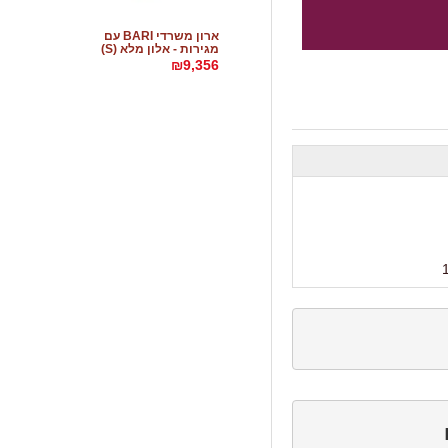
ארון משרדי BARI עם
מגירות - אלון מלא (S)
₪9,356