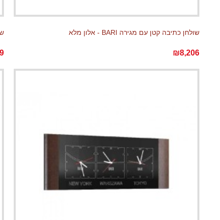
שולחן כתיבה קטן עם מגירה BARI - אלון מלא
שעון I
9
₪8,206