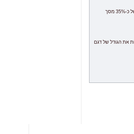
ביטולים: במידה והינך מעוניין לבטל את ההזמנה ניתן לבטל תוך 24 שעות ללא דמי ביטול, לאחר מכן ביטול עסקה יחוייב בדמי ביטול של כ-35% מסך
" הינו מודולרי אשר שומר לעצמו את הזכות לספק לבצע משלוח עם הגעת המודולים מהמפעל, תוך 60 ימי עבודה נוספים
ת את הגודל של דגם