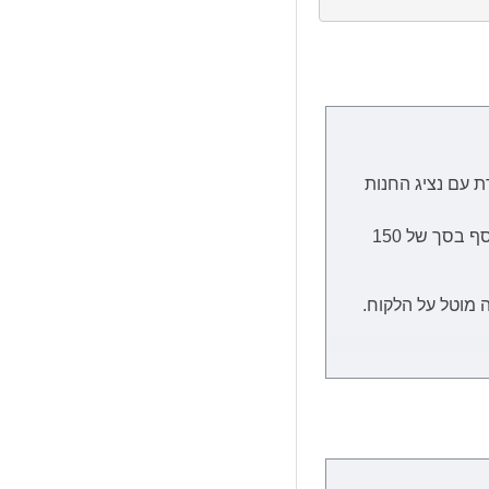
ת
עם נציג החנות
הובלה ליישובים המרוחקים מהמרכז, כגון: כל המרוחק מכרמיאל שבצפון, כל המרוחק מבאר שבע שבדרום וירושלים יגבו בתשלום נוסף בסך של 150
 מוטל על הלקוח.
מיצוי המוצר, קבלת
ת הזמנת מחו"ל, במידה וייחול עיכוב שאינו תלוי בספק, מועד האספקה יתארך בעוד 30 ימי עבודה ולא יחשב