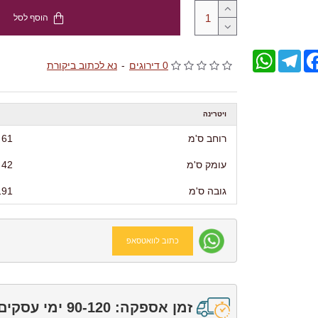
הוסף לסל
WhatsApp
Telegram
Facebo
0 דירוגים
-
נא לכתוב ביקורת
ויטרינה
רוחב ס'מ
61
עומק ס'מ
42
גובה ס'מ
191
כתוב לוואטסאפ
זמן אספקה: 90-120 ימי עסקים