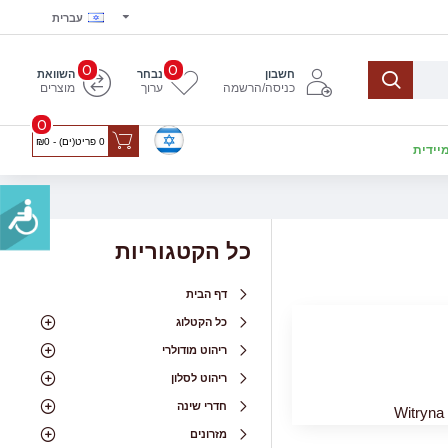
עברית
0
0
חשבון
נבחר
השוואת
כניסה/הרשמה
ערוך
מוצרים
0
0 פריט(ים) - ₪0
יידית
כל הקטגוריות
דף הבית
כל הקטלוג
ריהוט מודולרי
ריהוט לסלון
חדרי שינה
Witryna
מזרונים