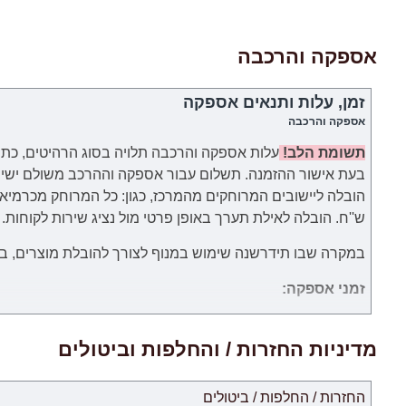
אספקה והרכבה
זמן, עלות ותנאים אספקה
אספקה והרכבה
תשומת הלב!
עלות אספקה והרכבה תלויה בסוג הרהיטים, כתו
בעת אישור ההזמנה.
תשלום עבור
אספקה וההרכב
משולם
ישי
ש''ח. הובלה לאילת תערך באופן פרטי מול נציג שירות לקוחות.
במקרה שבו תידרשנה שימוש במנוף לצורך להובלת מוצרים, באחר
זמני אספקה:
.זמני האספקה ​​של כל מוצר מצוינים בנפרד. ימי עבודה הנספרים 
אישור לעסקה מחברת כרטיסי האשראי של הלקוח.
מדיניות החזרות / והחלפות וביטולים
החזרות / החלפות / ביטולים
לאיחור.