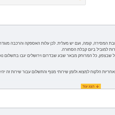
בת המסירה, קומה, ועם יש מעלית. לכן
עלות
האספקה והרכבה
מוגדר
רות למוביל ביום קבלת הסחורה.
יות הלקוח למצוא ולזמן שירותי מנוף והתשלום עבור שירות זה יהיה
(ימים א'-ה' בשבוע, לא כולל ימי שבתון, ערבי חג וחגים) מיום וידוא ו
יתכנו עיכובים הקשורים לשילוח הימי בע