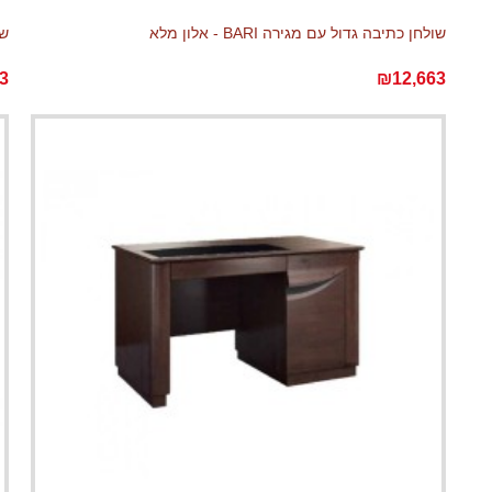
שולחן כתיבה גדול עם מגירה BARI - אלון מלא
שו
3
₪12,663