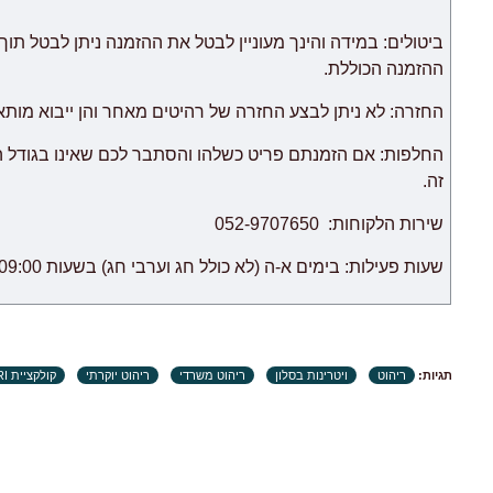
צוות האתר עושה כל המאמצים על מנת לצמצם זמני האספקה ל
החנות אינה אחראית לכל עיכוב.
ההזמנה הכוללת.
ריהוט מקטגוריית "
רהיטים מודולריים
החזרה: לא ניתן לבצע החזרה של רהיטים מאחר והן ייבוא מות
לאחר אספקת הסחורה הראשונה לבית הלקוח.
החלפות: אם הזמנתם פריט כשלהו והסתבר לכם שאינו בגודל 
זה.
שירות הלקוחות: 052-9707650
שעות פעילות: בימים א-ה (לא כולל חג וערבי חג) בשעות 09:00 – 18:00.
תגיות:
ריהוט
ויטרינות בסלון
ריהוט משרדי
ריהוט יוקרתי
קולקציית BARI