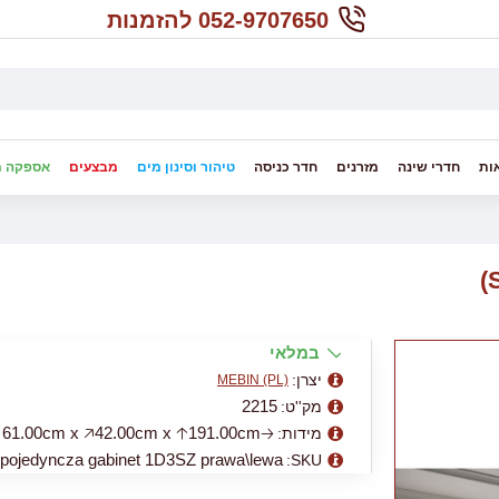
052-9707650 להזמנות
ות
חדרי שינה
מזרנים
חדר כניסה
טיהור וסינון מים
מבצעים
אספקה מ
במלאי
יצרן:
MEBIN (PL)
2215
מק''ט:
🡢61.00cm x 🡥42.00cm x 🡡191.00cm
מידות:
 pojedyncza gabinet 1D3SZ prawa\lewa
SKU: