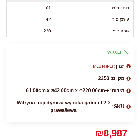
רוחב ס'מ
61
עומק ס'מ
42
גובה ס'מ
220
במלאי
יצרן:
MEBIN (PL)
מק''ט:
2250
מידות:
🡢61.00cm x 🡥42.00cm x 🡡220.00cm
Witryna pojedyncza wysoka gabinet 2D
SKU:
prawa/lewa
₪8,987