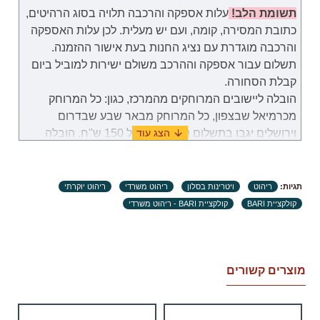
תשומת הלב!
עלות אספקה והרכבה תלויה בסוג הרהיטים,
כתובת המסירה, קומה, ועם יש מעלית. לכן
עלות
האספקה
והרכבה
מוגדרת
עם נציג החנות בעת אישור ההזמנה.
תשלום עבור
אספקה וההרכב
משולם
ישירות למוביל ביום
קבלת הסחורה.
הובלה ליישובים המרוחקים מהמרכז, כגון: כל המרוחק
מכרמיאל שבצפון, כל המרוחק מבאר שבע שבדרום
וירושלים יגבו בתשלום נוסף בסך של 150 ש''ח. הובלה
לאילת תערך באופן פרטי מול נציג שירות לקוחות.
במקרה שבו תידרשנה שימוש במנוף לצורך להובלת
תגיות:
ריהוט
ויטרינות בסלון
ריהוט משרדי
ריהוט יוקרתי
מוצרים, באחריות הלקוח למצוא ולזמן שירותי מנוף
קולקציית BARI
קולקציית BARI - ריהוט משרדי
והתשלום עבור שירות זה יהיה מוטל על הלקוח.
זמני אספקה:
.זמני האספקה ​​של כל מוצר מצוינים בנפרד. ימי עבודה
מוצרים קשורים
הנספרים (ימים א'-ה' בשבוע, לא כולל ימי שבתון, ערבי חג
וחגים) מיום וידוא ומיצוי המוצר, קבלת אישור לעסקה
מחברת כרטיסי האשראי של הלקוח.