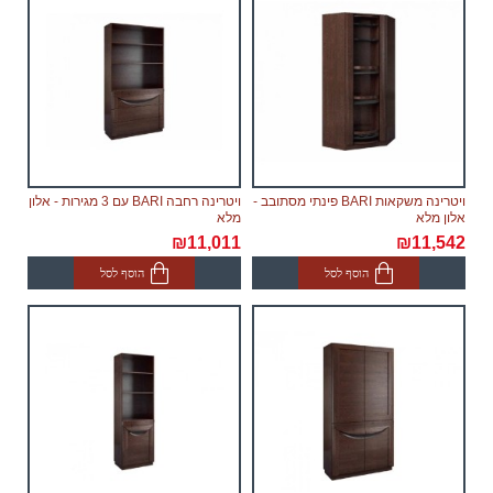
יתכנו עיכובים הקשורים לשילוח הימי בעת הזמנת מחו"ל,
במידה וייחול עיכוב שאינו תלוי בספק, מועד האספקה
יתארך בעוד 30 ימי עבודה ולא יחשב לאיחור.
צוות האתר עושה כל המאמצים על מנת לצמצם זמני
האספקה לשביעות רצון לקוח.
החנות אינה אחראית לכל עיכוב.
ויטרינה משקאות BARI פינתי מסתובב -
ויטרינה רחבה BARI עם 3 מגירות - אלון
אלון מלא
מלא
ריהוט מקטגוריית "
" הינו מודולרי אשר שומר
רהיטים מודולריים
₪11,011
₪11,542
לעצמו את הזכות לספק לבצע משלוח עם הגעת המודולים
הוסף לסל
הוסף לסל
מהמפעל, תוך 60 ימי עבודה נוספים לאחר אספקת
הסחורה הראשונה לבית הלקוח.