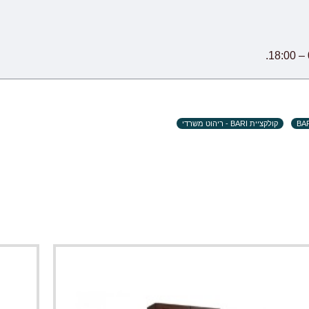
קולקציית BARI - ריהוט משרדי