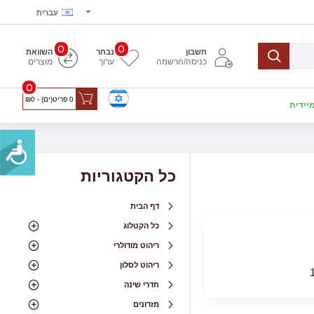
עברית
0
0
חשבון
נבחר
השוואת
כניסה/הרשמה
ערוך
מוצרים
0
0 פריט(ים) - ₪0
יידית
כל הקטגוריות
דף הבית
כל הקטלוג
ריהוט מודולרי
ריהוט לסלון
חדרי שינה
מזרונים