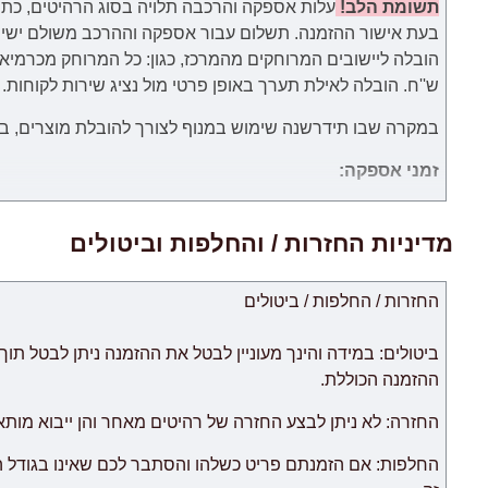
תשומת הלב!
עלות אספקה והרכבה תלויה בסוג הרהיטים, כתו
בעת אישור ההזמנה.
תשלום עבור
אספקה וההרכב
משולם
ישי
ש''ח. הובלה לאילת תערך באופן פרטי מול נציג שירות לקוחות.
במקרה שבו תידרשנה שימוש במנוף לצורך להובלת מוצרים, באחר
זמני אספקה:
.זמני האספקה ​​של כל מוצר מצוינים בנפרד. ימי עבודה הנספרים 
אישור לעסקה מחברת כרטיסי האשראי של הלקוח.
מדיניות החזרות / והחלפות וביטולים
החזרות / החלפות / ביטולים
לאיחור.
צוות האתר עושה כל המאמצים על מנת לצמצם זמני האספקה ל
החנות אינה אחראית לכל עיכוב.
ההזמנה הכוללת.
ריהוט מקטגוריית "
רהיטים מודולריים
החזרה: לא ניתן לבצע החזרה של רהיטים מאחר והן ייבוא מות
לאחר אספקת הסחורה הראשונה לבית הלקוח.
החלפות: אם הזמנתם פריט כשלהו והסתבר לכם שאינו בגודל 