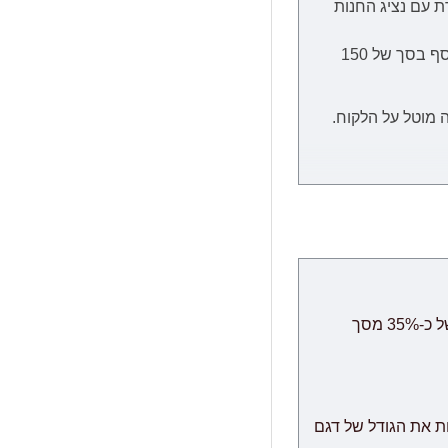
ת
עם נציג החנות
הובלה ליישובים המרוחקים מהמרכז, כגון: כל המרוחק מכרמיאל שבצפון, כל המרוחק מבאר שבע שבדרום וירושלים יגבו בתשלום נוסף בסך של 150
 מוטל על הלקוח.
מיצוי המוצר, קבלת
ת הזמנת מחו"ל, במידה וייחול עיכוב שאינו תלוי בספק, מועד האספקה יתארך בעוד 30 ימי עבודה ולא יחשב
ביטולים: במידה והינך מעוניין לבטל את ההזמנה ניתן לבטל תוך 24 שעות ללא דמי ביטול, לאחר מכן ביטול עסקה יחוייב בדמי ביטול של כ-35% מסך
" הינו מודולרי אשר שומר לעצמו את הזכות לספק לבצע משלוח עם הגעת המודולים מהמפעל, תוך 60 ימי עבודה נוספים
ת את הגודל של דגם