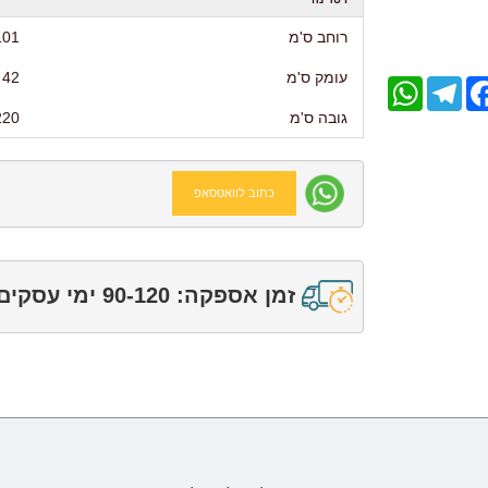
רוחב ס'מ
101
עומק ס'מ
42
WhatsApp
Telegram
Facebo
גובה ס'מ
220
כתוב לוואטסאפ
זמן אספקה: 90-120 ימי עסקים