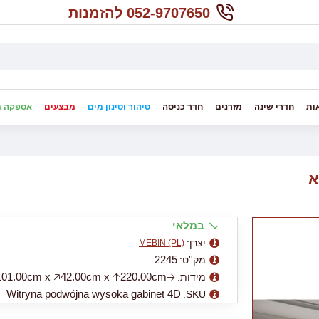
052-9707650 להזמנות
ות
חדרי שינה
מזרנים
חדר כניסה
טיהור וסינון מים
מבצעים
אספקה מ
במלאי
יצרן:
MEBIN (PL)
2245
מק''ט:
🡢101.00cm x 🡥42.00cm x 🡡220.00cm
מידות:
Witryna podwójna wysoka gabinet 4D
SKU: