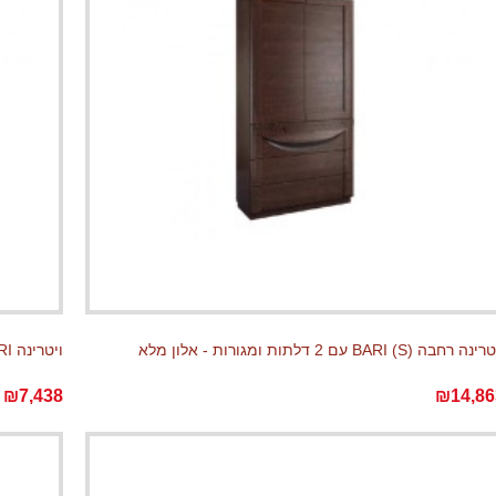
נה רחבה BARI (S) עם 2 דלתות ומגורות - אלון מלא
ויטרינה BARI עם דלת זכוכית - אלון מלא (S)
₪7,438
₪14,86