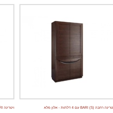
ינה רחבה BARI (S) עם 4 דלתות - אלון מלא
ויטרינה BARI עם מדפים פתוחים - אלון מלא (S)