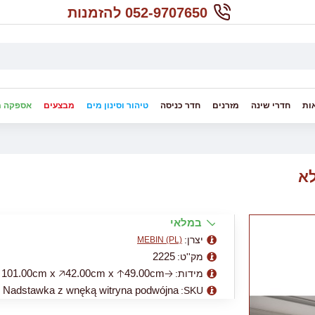
052-9707650 להזמנות
ות
חדרי שינה
מזרנים
חדר כניסה
טיהור וסינון מים
מבצעים
אספקה מ
במלאי
יצרן:
MEBIN (PL)
2225
מק''ט:
🡢101.00cm x 🡥42.00cm x 🡡49.00cm
מידות:
Nadstawka z wnęką witryna podwójna
SKU: