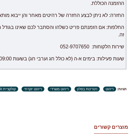
החנות אינה אחראית לכל עיכוב.
ההזמנה הכוללת.
ריהוט מקטגוריית "
רהיטים מודולריים
החזרה: לא ניתן לבצע החזרה של רהיטים מאחר והן ייבוא מות
לאחר אספקת הסחורה הראשונה לבית הלקוח.
החלפות: אם הזמנתם פריט כשלהו והסתבר לכם שאינו בגודל 
זה.
שירות הלקוחות: 052-9707650
שעות פעילות: בימים א-ה (לא כולל חג וערבי חג) בשעות 09:00 – 18:00.
תגיות:
ריהוט
ויטרינות בסלון
ריהוט משרדי
ריהוט יוקרתי
קולקציית BARI
מוצרים קשורים