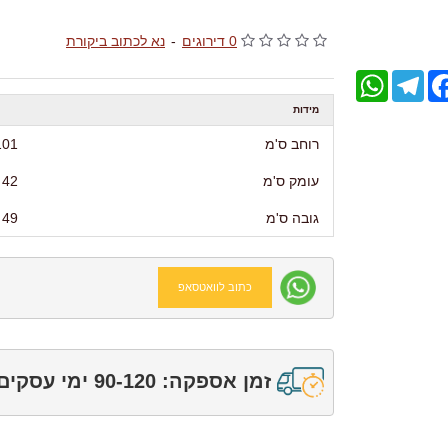
0 דירוגים
-
נא לכתוב ביקורת
WhatsApp
Telegram
Facebo
מידות
רוחב ס'מ
101
עומק ס'מ
42
גובה ס'מ
49
כתוב לוואטסאפ
זמן אספקה: 90-120 ימי עסקים