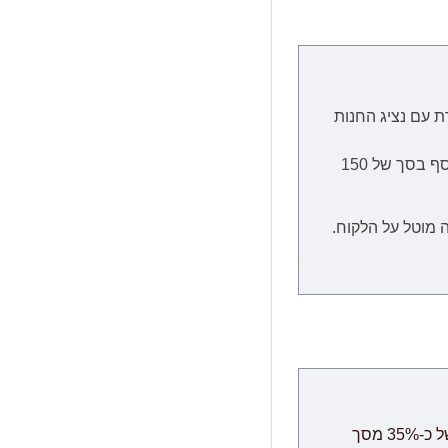
ת
עם נציג החנות
הובלה ליישובים המרוחקים מהמרכז, כגון: כל המרוחק מכרמיאל שבצפון, כל המרוחק מבאר שבע שבדרום וירושלים יגבו בתשלום נוסף בסך של 150
 מוטל על הלקוח.
מיצוי המוצר, קבלת
ת הזמנת מחו"ל, במידה וייחול עיכוב שאינו תלוי בספק, מועד האספקה יתארך בעוד 30 ימי עבודה ולא יחשב
ביטולים: במידה והינך מעוניין לבטל את ההזמנה ניתן לבטל תוך 24 שעות ללא דמי ביטול, לאחר מכן ביטול עסקה יחוייב בדמי ביטול של כ-35% מסך