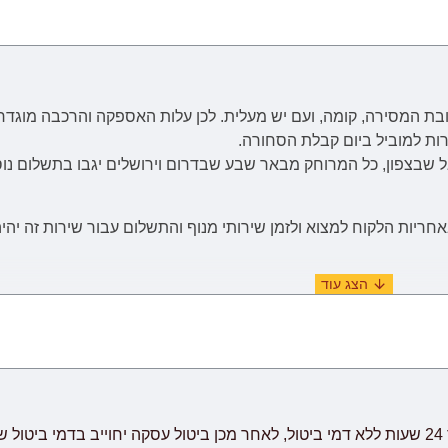
בת המסירה, קומה, ועם יש מעלית. לכן
עלות
האספקה והרכבה
מוגדר
רות למוביל ביום קבלת הסחורה.
יות הלקוח למצוא ולזמן שירותי מנוף והתשלום עבור שירות זה יהיה
(ימים א'-ה' בשבוע, לא כולל ימי שבתון, ערבי חג וחגים) מיום וידוא ו
יתכנו עיכובים הקשורים לשילוח הימי בע
שביעות רצון לקוח.