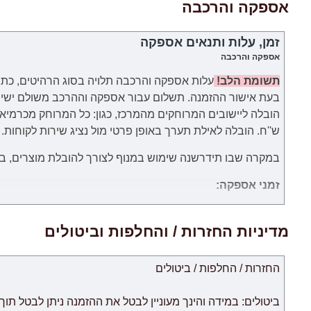
אספקה והרכבה
זמן, עלות ותנאים אספקה
אספקה והרכבה
תשומת הלב!
עלות אספקה והרכבה תלויה בסוג הרהיטים, כתו
בעת אישור ההזמנה.
תשלום עבור
אספקה וההרכב
משולם
ישי
ש''ח. הובלה לאילת תערך באופן פרטי מול נציג שירות לקוחות.
במקרה שבו תידרשנה שימוש במנוף לצורך להובלת מוצרים, באחר
זמני אספקה:
.זמני האספקה ​​של כל מוצר מצוינים בנפרד. ימי עבודה הנספרים 
אישור לעסקה מחברת כרטיסי האשראי של הלקוח.
מדיניות החזרות / והחלפות וביטולים
החזרות / החלפות / ביטולים
לאיחור.
צוות האתר עושה כל המאמצים על מנת לצמצם זמני האספקה ל