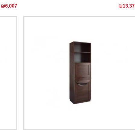
₪6,007
₪13,37