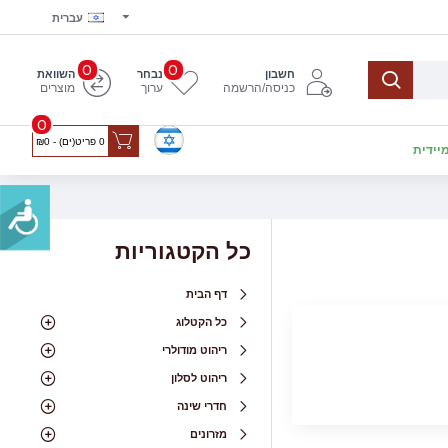
עברית
0
0
חשבון
נבחר
השוואת
כניסה/הרשמה
ערוך
מוצרים
0
0 פריט(ים) - ₪0
יידית
כל הקטגוריות
דף הבית
כל הקטלוג
ריהוט מודולרי
ריהוט לסלון
חדרי שינה
מזרונים