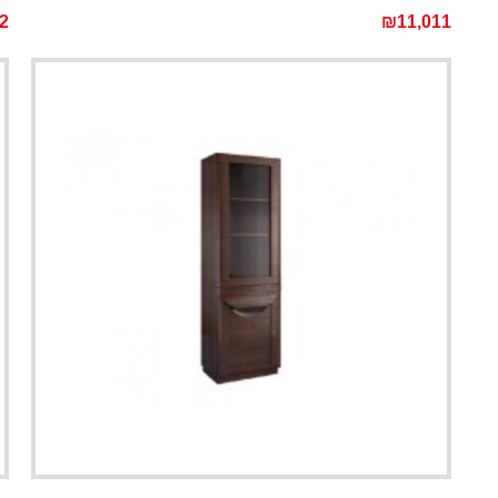
2
₪11,011