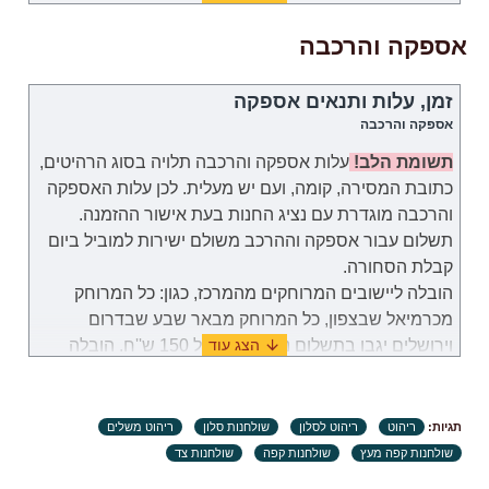
בגודל המתאים, ניתן לתאם החלפה לפי הצורך, בתנאי
אספקה והרכבה
שהיצרן מאפשר לשנות את הגודל של דגם זה.
שירות הלקוחות: 052-9707650
זמן, עלות ותנאים אספקה
אספקה והרכבה
שעות פעילות: בימים א-ה (לא כולל חג וערבי חג) בשעות
09:00 – 18:00.
תשומת הלב!
עלות אספקה והרכבה תלויה בסוג הרהיטים,
כתובת המסירה, קומה, ועם יש מעלית. לכן
עלות
האספקה
והרכבה
מוגדרת
עם נציג החנות בעת אישור ההזמנה.
תשלום עבור
אספקה וההרכב
משולם
ישירות למוביל ביום
קבלת הסחורה.
הובלה ליישובים המרוחקים מהמרכז, כגון: כל המרוחק
מכרמיאל שבצפון, כל המרוחק מבאר שבע שבדרום
וירושלים יגבו בתשלום נוסף בסך של 150 ש''ח. הובלה
לאילת תערך באופן פרטי מול נציג שירות לקוחות.
במקרה שבו תידרשנה שימוש במנוף לצורך להובלת
תגיות:
ריהוט
ריהוט לסלון
שולחנות סלון
ריהוט משלים
מוצרים, באחריות הלקוח למצוא ולזמן שירותי מנוף
שולחנות קפה מעץ
שולחנות קפה
שולחנות צד
והתשלום עבור שירות זה יהיה מוטל על הלקוח.