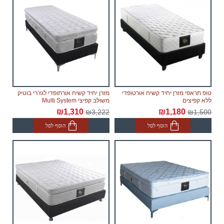
מחברת כרטיסי האשראי של הלקוח.
יתכנו עיכובים הקשורים לשילוח הימי בעת הזמנת מחו"ל,
במידה וייחול עיכוב שאינו תלוי בספק, מועד האספקה
יתארך בעוד 30 ימי עבודה ולא יחשב לאיחור.
צוות האתר עושה כל המאמצים על מנת לצמצם זמני
האספקה לשביעות רצון לקוח.
החנות אינה אחראית לכל עיכוב.
טופ תראפי מזרן יחיד קשיח אורטופדי
מזרן יחיד קשיח אורתופדי לגז’רי בוטיק
ללא קפיצים
משולב קפיצי Multi System
ריהוט מקטגוריית "
" הינו מודולרי אשר שומר
רהיטים מודולריים
₪1,310
₪1,180
₪3,222
₪1,500
לעצמו את הזכות לספק לבצע משלוח עם הגעת המודולים
הוסף לסל
הוסף לסל
מהמפעל, תוך 60 ימי עבודה נוספים לאחר אספקת
הסחורה הראשונה לבית הלקוח.