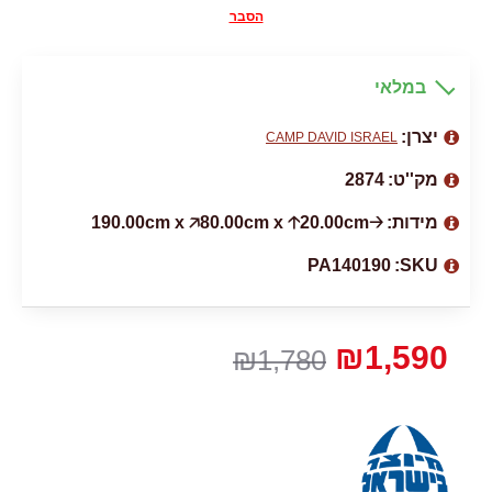
הסבר
במלאי
יצרן:
CAMP DAVID ISRAEL
מק''ט:
2874
מידות:
🡢190.00cm x 🡥80.00cm x 🡡20.00cm
PA140190
SKU:
₪1,590
₪1,780