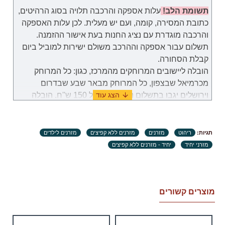
הראשונה.
תשומת הלב!
עלות אספקה והרכבה תלויה בסוג הרהיטים,
כתובת המסירה, קומה, ועם יש מעלית. לכן
עלות
האספקה
שירות הלקוחות: 052-9707650
והרכבה
מוגדרת
עם נציג החנות בעת אישור ההזמנה.
שעות פעילות: בימים א-ה (לא כולל חג וערבי חג) בשעות
תשלום עבור
אספקה וההרכב
משולם
ישירות למוביל ביום
09:00 – 18:00.
קבלת הסחורה.
הובלה ליישובים המרוחקים מהמרכז, כגון: כל המרוחק
מכרמיאל שבצפון, כל המרוחק מבאר שבע שבדרום
וירושלים יגבו בתשלום נוסף בסך של 150 ש''ח. הובלה
לאילת תערך באופן פרטי מול נציג שירות לקוחות.
במקרה שבו תידרשנה שימוש במנוף לצורך להובלת
תגיות:
ריהוט
מזרנים
מזרנים ללא קפיצים
מזרנים לילדים
מוצרים, באחריות הלקוח למצוא ולזמן שירותי מנוף
מזרני יחיד
יחיד - מזרנים ללא קפיצים
והתשלום עבור שירות זה יהיה מוטל על הלקוח.
זמני אספקה:
.זמני האספקה ​​של כל מוצר מצוינים בנפרד. ימי עבודה
מוצרים קשורים
הנספרים (ימים א'-ה' בשבוע, לא כולל ימי שבתון, ערבי חג
וחגים) מיום וידוא ומיצוי המוצר, קבלת אישור לעסקה