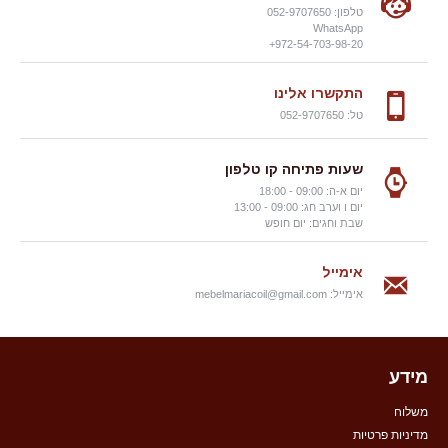
טלפון: 052-9707650
WhatsApp
972-54-703-98-20+
התקשרו אלינו
טל: 052-9707650
שעות פתיחה קו טלפון
יום א-ה: 09:00 - 18:00
יום ו וערב חג: 09:00 - 13:00
שבת וחגים: יום חופש
אימייל
אימייל:
mebelmariacoil@gmail.com
מידע
משלוח
מדיניות פרטיות