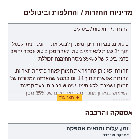
מדיניות החזרות / והחלפות וביטולים
החזרות / החלפות / ביטולים
ביטולים:
במידה והינך מעוניין לבטל את ההזמנה ניתן לבטל
תוך 24 שעות ללא דמי ביטול, לאחר מכן ביטול עסקה יחוייב
בדמי ביטול של כ-35% מסך ההזמנה הכוללת.
החזרה:
לא ניתן להחזיר את המזרן לאחר פתיחת האריזה.
החזרות אפשריות תוך 14 יום בתנאי שהאריזה המקורית של
המזרן נשמרת, ללא סימני שימוש ברורים. בעת קביעת
השימוש במזרון מנוכה מההחזר סכום של 35% מסך
ההזמנה.
אספקה והרכבה
החלפה:
החלפת מזרון לדגם אחר, תוך חישוב של עלות
המזרון, מתאפשרת בתנאי שהמזרון נשמר באריזה
המקורית. עלות אספקה של דגם אחר המזרון תהיה שווה
זמן, עלות ותנאים אספקה
לעלות אספקה הקודמת, שהלקוח שילם במהלך אספקה
אספקה והרכבה