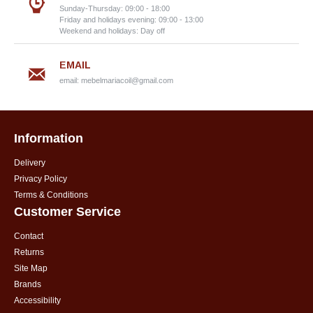
Sunday-Thursday: 09:00 - 18:00
Friday and holidays evening: 09:00 - 13:00
Weekend and holidays: Day off
EMAIL
email:
mebelmariacoil@gmail.com
Information
Delivery
Privacy Policy
Terms & Conditions
Customer Service
Contact
Returns
Site Map
Brands
Accessibility