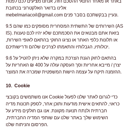
באתר או מאחד התנאי ההסכם הזה, אנחנו מציעים לכם לפנות
אלינו בדואר האלקטרוני בכתובת
ונעיין בבקשתכם בסבר פנים.
mebelmariacoil@gmail.com
9.5 השירותים של התשתית המסחרית מסופקים כמו שהם (AS
IS). בזאת אתם מבטאים את הסכמתכם שלא יהיו לכם טענות
או תלונות כלפי האתר או נציגו החוקי בהתאם לאופי השירות,
יכולותיו, הגבלותיו והתאמתו לצרכים שלהם ודרישותיכם.
9.6 בהתאם לחוק הגנת הצרכת במקרה שלא ניתן להטיל על
יצרן / מייבא אחריות וסך העסקה עולה על 400 ₪ האחריות על
ההזמנה תיקח על עצמה הישות המשפטית שמכרה את המוצר.
10. Cookie
אנו משתמשים בקובצי Cookie כדי לגרום לאתר שלנו לפעול
כראוי, להתאים אישית מודעות ותוכן אחר, לספק תכונות מדיה
חברתית ולנתח תנועה מקוונת. אנו גם חולקים מידע על
השימוש שלך באתר שלנו עם שותפי המדיה החברתית,
הפרסום והניתוח שלנו.