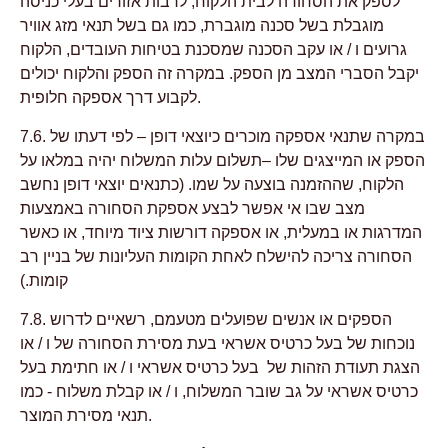
לספק את הסחורה לבית הלקוח, לרבות אזורים בעלי כניסה
מוגבלת בשל סכנה מוגברת, כמו גם בשל תנאי מזג אוויר
גרועים ו / או עקב הסכנה שמסכנת בטיחות העובדים, הלקוח
יקבל הסברי המצב מן הספק. במקרה זה הספק והלקוח יכולים
לקבוע דרך אספקה חלופית.
7.6. במקרה שתנאי אספקה מוכרים כיוצאי דופן – לפי דעתו של
הספק או המייצגים שלו –תשלום עלות המשלוח יהיה במלאו על
הלקוח, שההזמנה בוצעה על שמו. (כתנאים יוצאי דופן נחשב
מצב שבו אי אפשר לבצע אספקת הסחורה באמצעות
המדרגות או במעלית, או אספקה דורשות ציוד מיוחד, או כאשר
הסחורה צריכה להישלח לאחת הקומות העליונות של בניין רב
קומות.)
7.8. הספקים או אנשים שפועלים מטעמם, רשאיים לדרוש
נוכחות של בעל כרטיס אשראי בעת מסירת הסחורה של ו / או
הצגת תעודת הזהות של בעל כרטיס אשראי ו / או חתימת בעל
כרטיס אשראי על גב שובר המשלוח, ו / או קבלת משלוח - כמו
תנאי מסירת המוצר.