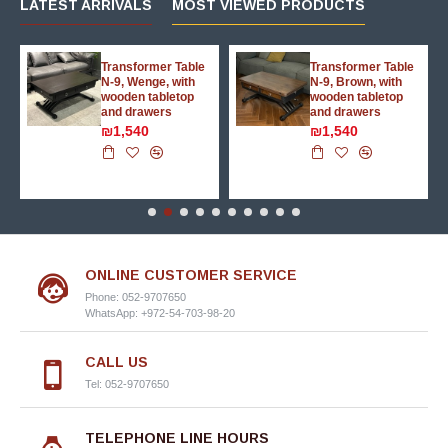
LATEST ARRIVALS
MOST VIEWED PRODUCTS
Transformer Table
Transformer Table
N-9, Brown, with
N-9, White, with
wooden tabletop
glass tabletop and
and drawers
drawers
₪1,540
₪1,540
ONLINE CUSTOMER SERVICE
Phone: 052-9707650
WhatsApp: +972-54-703-98-20
CALL US
Tel: 052-9707650
TELEPHONE LINE HOURS